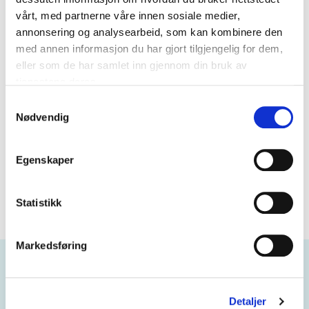
vårt, med partnerne våre innen sosiale medier,
annonsering og analysearbeid, som kan kombinere den
med annen informasjon du har gjort tilgjengelig for dem,
Gratis tegnetime
eller som de har samlet inn gjennom din bruk av
VI HJELPER DEG Å DESIGNE DIN
tjenestene deres.
DRØMMEGARDEROBE
BOOK DIGITAL TEGNETIME ELLER
Samtykkevalg
TEGNETIME I BUTIKK NÅ!
Nødvendig
BOOK GRATIS TEGNETIME
Egenskaper
Statistikk
Markedsføring
Prismatch*.
Detaljer
Vi skal ha markedets beste pris – uansett om du kun kjøper