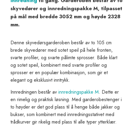
innredning
til gang. Garderoben består av to
skyvedører og innredningspakke M, tilpasset
på mål med bredde 3052 mm og høyde 2328
mm.
Denne skyvedørsgarderoben består av to 105 cm
brede skyvedører med sotet speil på hele fronten,
svarte profiler, og svarte pålimte sprosser. Både klart
og sotet speil, kombinert med svarte profiler og
sprosser er en populær kombinasjon, som gir et
elegant og eksklusivt inntrykk.
Innredningen består av
innredningspakke M
. Dette er
en rimelig og praktisk løsning. Med garderobestenger i
to høyder er det god plass til å henge både jakker og
bukser, som kombinert med innredningsstativet med
trådkurver gir rikelig med plass til alle typer ytterklær.