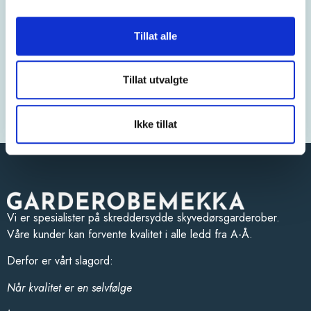
skyvedørsfronter, kun innredning eller komplett
skyvedørsgarderobe; om du ønsker garderoben ferdig montert
Tillat alle
eller monterer selv. Vi matcher ethvert tilbud du får fra våre
konkurrenter. Dermed kan du være trygg på at du får den beste
kvaliteten til den beste prisen hos oss. Uansett.
Tillat utvalgte
Les mer om vår prismatch* her
Ikke tillat
Vi er spesialister på skreddersydde skyvedørsgarderober.
Våre kunder kan forvente kvalitet i alle ledd fra A-Å.
Derfor er vårt slagord:
Når kvalitet er en selvfølge