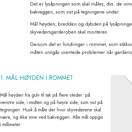
Det er lysåpningen som skal måles, dvs. de inn
bakveggen, som vist på tegningene under.
Mål høyden, bredden og dybden på lysåpningen. 
skyvedørsgarderoben skal monteres.
Dersom det er hindringer i rommet, som stikkont
måten unngås uventede problemer når gardero
1. MÅL HØYDEN I ROMMET
Mål høyden fra gulv til tak på flere steder: på
venstre side, i midten og på høyre side, som vist på
tegningen. Husk å måle der hvor skyvedørene skal
være, og ikke inne ved bakveggen. Alle mål oppgis
i millimeter.