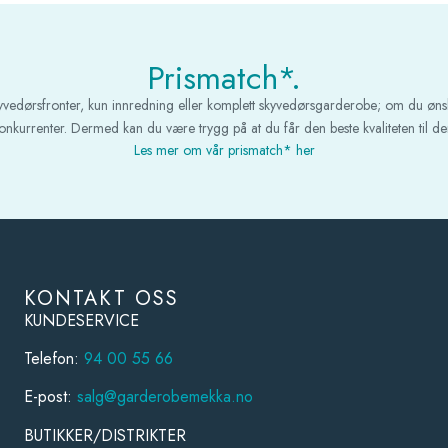
Prismatch*.
kyvedørsfronter, kun innredning eller komplett skyvedørsgarderobe; om du øns
 konkurrenter. Dermed kan du være trygg på at du får den beste kvaliteten til den
Les mer om vår prismatch* her
KONTAKT OSS
KUNDESERVICE
Telefon:
94 00 55 66
E-post:
salg@garderobemekka.no
BUTIKKER/DISTRIKTER