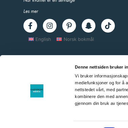
Når kvalitet er en selvfølge
Les mer
English
Norsk bokmål
Denne nettsiden bruker i
Vi bruker informasjonskapsl
mediefunksjoner og for å a
nettstedet vårt, med part
kombinere den med annen in
gjennom din bruk av tjene