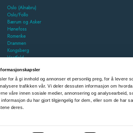
Oslo (Alnabru)
Oslo/Follo
Bærum og Asker
Hønefoss
Romerike
Drammen
Kongsberg
Vestfold
Hamar
nformasjonskapsler
Trondheim
Østfold
er for å gi innhold og annonser et personlig preg, for å levere s
Forus
nalysere trafikken vår. Vi deler dessuten informasjon om hvorda
nerne våre innen sosiale medier, annonsering og analysearbeid, 
ØKONOMI/REGNSKAP
formasjon du har gjort tilgjengelig for dem, eller som de har sa
stene deres.
E-post:
post@garderobemekka.no
Org. nummer: 925 050 520