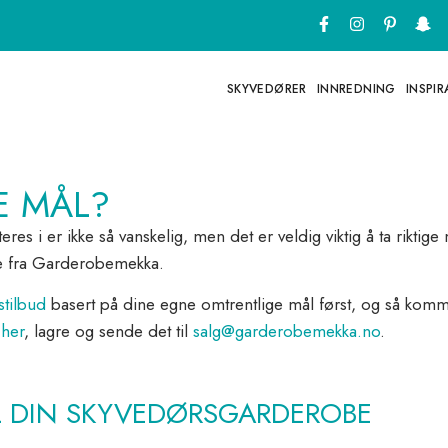
SKYVEDØRER
INNREDNING
INSPI
E MÅL?
i er ikke så vanskelig, men det er veldig viktig å ta riktige
ne fra Garderobemekka.
stilbud
basert på dine egne omtrentlige mål først, og så komme
 her
, lagre og sende det til
salg@garderobemekka.no
.
IL DIN SKYVEDØRSGARDEROBE