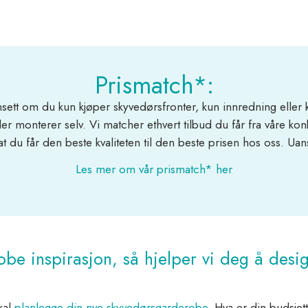
Prismatch*:
ansett om du kun kjøper skyvedørsfronter, kun innredning elle
er monterer selv. Vi matcher ethvert tilbud du får fra våre k
at du får den beste kvaliteten til den beste prisen hos oss. Uans
Les mer om vår prismatch* her
obe inspirasjon, så hjelper vi deg å desi
kal
planlegge din nye skyvedørsgarderobe
. Hva er din budsj