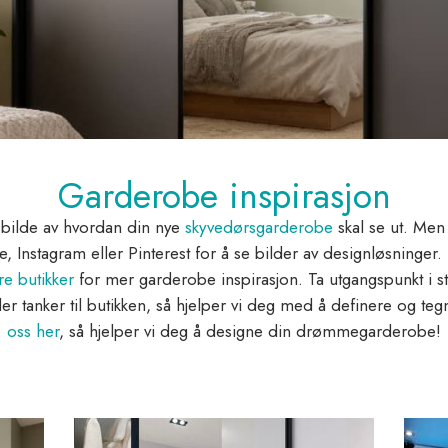
Garderobe inspirasjon
t bilde av hvordan din nye
skyvedørsgarderobe
skal se ut. Men h
 Instagram eller Pinterest for å se bilder av designløsninger.
re butikker
for mer garderobe inspirasjon. Ta utgangspunkt i sti
ler tanker til butikken, så hjelper vi deg med å definere og t
oss her
, så hjelper vi deg å designe din drømmegarderobe!