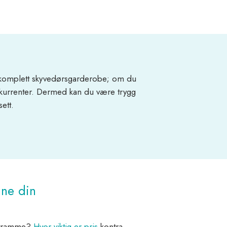
r komplett skyvedørsgarderobe; om du
onkurrenter. Dermed kan du være trygg
ett.
gne din
ettramme?
Hvor viktig er pris
kontra