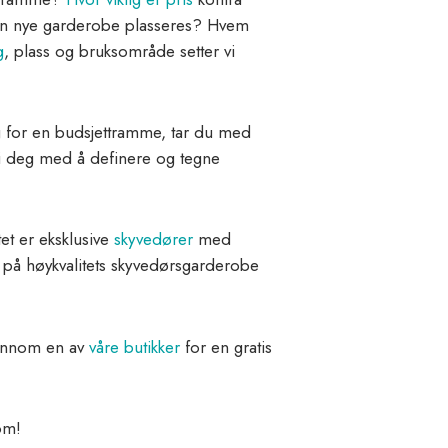
in nye garderobe plasseres? Hvem
g
, plass og bruksområde setter vi
g for en budsjettramme, tar du med
 vi deg med å definere og tegne
tet er eksklusive
skyvedører
med
på høykvalitets skyvedørsgarderobe
innom en av
våre butikker
for en gratis
om!