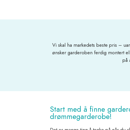
Vi skal ha markedets beste pris – u
ønsker garderoben ferdig montert ell
på 
Start med å finne garder
drømmegarderobe!
Det er mange ting å tenke på når du s