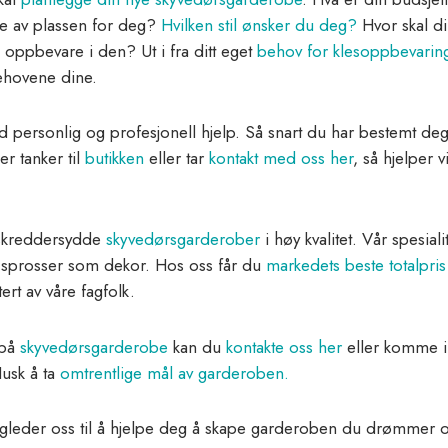
lse av plassen for deg?
Hvilken stil ønsker du deg?
Hvor skal d
 oppbevare i den? Ut i fra ditt eget
behov for klesoppbevarin
hovene dine.
 personlig og profesjonell hjelp. Så snart du har bestemt de
er tanker til
butikken
eller tar
kontakt med oss her
, så hjelper
 skreddersydde
skyvedørsgarderober
i høy kvalitet. Vår spesiali
t sprosser som dekor. Hos oss får du
markedets beste totalpris
ert av våre fagfolk.
 på
skyvedørsgarderobe
kan du
kontakte oss her
eller komme 
Husk å ta
omtrentlige mål av garderoben.
 gleder oss til å hjelpe deg å skape garderoben du drømmer 