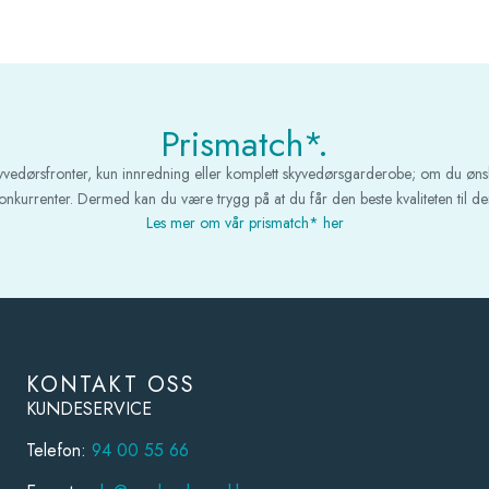
Prismatch*.
kyvedørsfronter, kun innredning eller komplett skyvedørsgarderobe; om du øns
 konkurrenter. Dermed kan du være trygg på at du får den beste kvaliteten til den
Les mer om vår prismatch* her
KONTAKT OSS
KUNDESERVICE
Telefon:
94 00 55 66