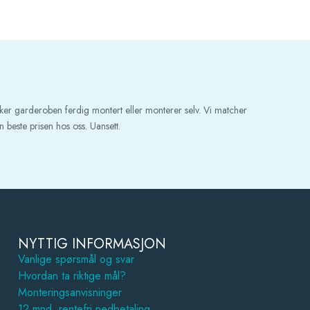
ker garderoben ferdig montert eller monterer selv. Vi matcher
 beste prisen hos oss. Uansett.
NYTTIG INFORMASJON
Vanlige spørsmål og svar
Hvordan ta riktige mål?
Monteringsanvisninger
12 mnd. rentefri nedbetaling