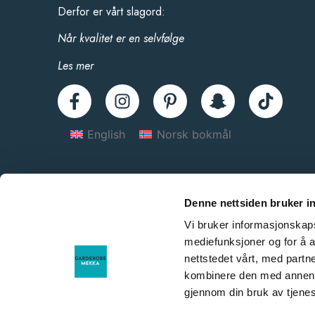
Derfor er vårt slagord:
Når kvalitet er en selvfølge
Les mer
English
Norsk bokmål
Denne nettsiden bruker i
Vi bruker informasjonskapsl
mediefunksjoner og for å a
nettstedet vårt, med part
kombinere den med annen in
gjennom din bruk av tjene