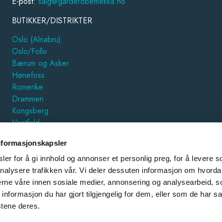
E-post:
salg@garderobemekka.no
BUTIKKER/DISTRIKTER
Oslo (Alnabru)
Oslo/Follo
Bærum og Asker
Hønefoss
Romerike
Drammen
Kongsberg
Vestfold
Hamar
nformasjonskapsler
Trondheim
Østfold
er for å gi innhold og annonser et personlig preg, for å levere s
Forus
nalysere trafikken vår. Vi deler dessuten informasjon om hvorda
nerne våre innen sosiale medier, annonsering og analysearbeid, 
ØKONOMI/REGNSKAP
formasjon du har gjort tilgjengelig for dem, eller som de har sa
stene deres.
E-post:
post@garderobemekka.no