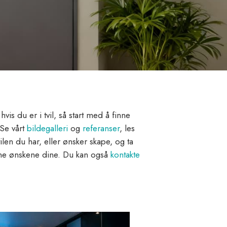
vis du er i tvil, så start med å finne
 Se vårt
bildegalleri
og
referanser
, les
len du har, eller ønsker skape, og ta
egne ønskene dine. Du kan også
kontakte