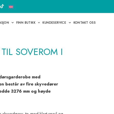
RASJON
FINN BUTIKK
KUNDESERVICE
KONTAKT OSS
TIL SOVEROM I
edørsgarderobe med
n består av fire skyvedører
bredde 3276 mm og høyde
skyvedører: to med klart speil og