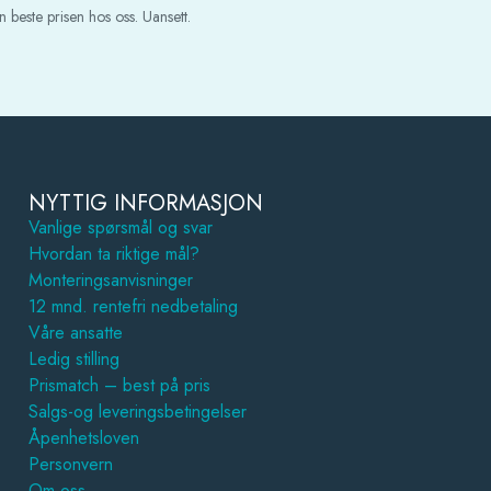
 beste prisen hos oss. Uansett.
NYTTIG INFORMASJON
Vanlige spørsmål og svar
Hvordan ta riktige mål?
Monteringsanvisninger
12 mnd. rentefri nedbetaling
Våre ansatte
Ledig stilling
Prismatch – best på pris
Salgs-og leveringsbetingelser
Åpenhetsloven
Personvern
Om oss