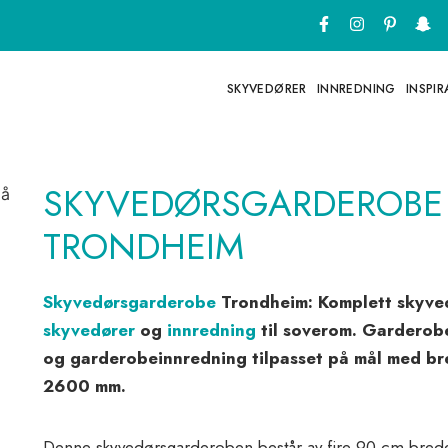
SKYVEDØRER
INNREDNING
INSPI
SKYVEDØRSGARDEROBE 
TRONDHEIM
Skyvedørsgarderobe
Trondheim: Komplett skyv
skyvedører
og
innredning
til soverom. Garderobe
og garderobeinnredning tilpasset på mål med 
2600 mm.
Denne skyvedørsgarderoben består av fire 90 cm brede 