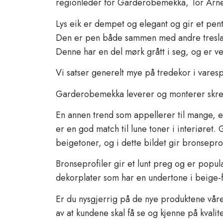
regionleder for Garderobemekka, Tor Arn
Lys eik er dempet og elegant og gir et pent
Den er pen både sammen med andre treslag o
Denne har en del mørk grått i seg, og er vel
Vi satser generelt mye på tredekor i varesp
Garderobemekka leverer og monterer skr
En annen trend som appellerer til mange, er
er en god match til lune toner i interiøret
beigetoner, og i dette bildet gir bronseprofi
Bronseprofiler gir et lunt preg og er popul
dekorplater som har en undertone i beige-f
Er du nysgjerrig på de nye produktene våre?
av at kundene skal få se og kjenne på kvalit