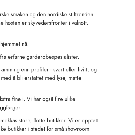
orske smaken og den nordiske stiltrenden.
høsten er skyvedørsfronter i valnøtt.
i hjemmet nå.
fra erfarne garderobespesialister.
mming enn profiler i svart eller hvitt, og
 med å bli erstattet med lyse, matte
ra fine i. Vi har også fire ulike
eggfarger.
ekkas store, flotte butikker. Vi er opptatt
rike butikker i stedet for små showroom.