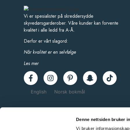
Vi er spesialister på skreddersydde
skyvedørsgarderober. Våre kunder kan forvente
kvalitet i alle ledd fra A-Å.
Derfor er vårt slagord:
Når kvalitet er en selvfølge
Les mer
English
Norsk bokmål
Denne nettsiden bruker i
Vi bruker informasjonskapsl