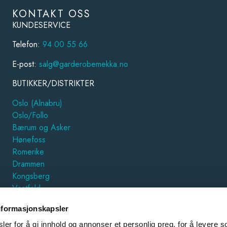
KONTAKT OSS
KUNDESERVICE
Telefon:
94 00 55 66
E-post:
salg@garderobemekka.no
BUTIKKER/DISTRIKTER
Oslo (Alnabru)
Oslo/Follo
Bærum og Asker
Hønefoss
Romerike
Drammen
Kongsberg
Vestfold
Hamar
nformasjonskapsler
Trondheim
Østfold
er for å gi innhold og annonser et personlig preg, for å levere s