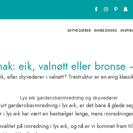
SKYVEDØRER
INNREDNING
INSPI
k: eik, valnøtt eller bronse –
, eller skyvedører i valnøtt? Trestruktur er en evig klass
rt garderobeinnredning i lys eik, er det bare å glede se
 lys eik har vært en bestselger lenge, mens innredningene s
alitet på innredning i lys eik, og nå er vi kommet fram til e