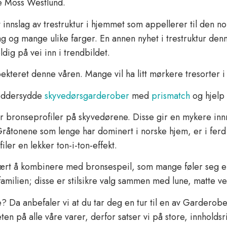
e Moss Westlund.
 innslag av trestruktur i hjemmet som appellerer til den n
g mange ulike farger. En annen nyhet i trestruktur denne 
dig på vei inn i trendbildet.
ekteret denne våren. Mange vil ha litt mørkere tresorter 
eddersydde
skyvedørsgarderober
med
prismatch
og hjelp 
 bronseprofiler på skyvedørene. Disse gir en mykere innra
. Gråtonene som lenge har dominert i norske hjem, er i ferd
ler en lekker ton-i-ton-effekt.
ært å kombinere med bronsespeil, som mange føler seg ekst
amilien; disse er stilsikre valg sammen med lune, matte v
 Da anbefaler vi at du tar deg en tur til en av Garderobem
eten på alle våre varer, derfor satser vi på store, innholds