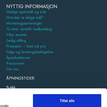
NYTTIG INFORMASJON
Vanlige spørsmål og svar
Hvordan ta riktige mål?
Monteringsanvisninger
12 mnd. rentefri nedbetaling
Våre ansatte
Ledig stilling
Prismatch – best på pris
Salgs-og leveringsbetingelser
Åpenhetsloven
Personvern
Om oss
ÅPNINGSTIDER:
Butikk:
Man-tor: 10-18
Tillat alle
Fre-lør: 10-16
osiale