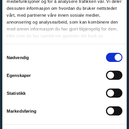
mediefunksjoner og for å analysere trafikken vår. Vi deler
Når kvalitet er en selvfølge
dessuten informasjon om hvordan du bruker nettstedet
vårt, med partnerne våre innen sosiale medier,
Les mer
annonsering og analysearbeid, som kan kombinere den
med annen informasjon du har gjort tilgjengelig for dem,
eller som de har samlet inn gjennom din bruk av
tjenestene deres.
English
Norsk bokmål
Samtykkevalg
Nødvendig
KONTAKT OSS
KUNDESERVICE
Egenskaper
Telefon:
94 00 55 66
E-post:
salg@garderobemekka.no
Statistikk
BUTIKKER/DISTRIKTER
Markedsføring
Oslo (Alnabru)
Oslo/Follo
Bærum og Asker