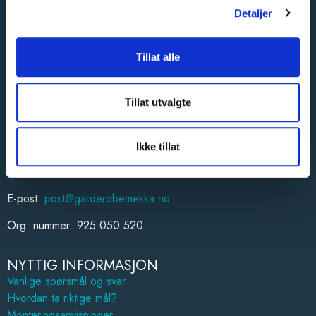
Hønefoss
Detaljer
Romerike
Drammen
Tillat alle
Kongsberg
Vestfold
Hamar
Tillat utvalgte
Trondheim
Østfold
Forus
Ikke tillat
ØKONOMI/REGNSKAP
E-post:
post@garderobemekka.no
Org. nummer: 925 050 520
NYTTIG INFORMASJON
Vanlige spørsmål og svar
Hvordan ta riktige mål?
Monteringsanvisninger