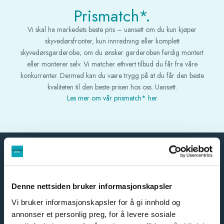
Prismatch*.
Vi skal ha markedets beste pris – uansett om du kun kjøper
skyvedørsfronter, kun innredning eller komplett
skyvedørsgarderobe; om du ønsker garderoben ferdig montert
eller monterer selv. Vi matcher ethvert tilbud du får fra våre
konkurrenter. Dermed kan du være trygg på at du får den beste
kvaliteten til den beste prisen hos oss. Uansett.
Les mer om vår prismatch* her
Vi er spesialister på skreddersydde skyvedørsgarderober.
Denne nettsiden bruker informasjonskapsler
Våre kunder kan forvente kvalitet i alle ledd fra A-Å.
Vi bruker informasjonskapsler for å gi innhold og
annonser et personlig preg, for å levere sosiale
Derfor er vårt slagord: