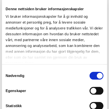
Denne nettsiden bruker informasjonskapsler
Vi bruker informasjonskapsler for å gi innhold og
annonser et personlig preg, for å levere sosiale
mediefunksjoner og for å analysere trafikken vår. Vi deler
dessuten informasjon om hvordan du bruker nettstedet
HANS PETTER INGEBRIGTSEN
vårt, med partnerne våre innen sosiale medier,
Sales consultant TRONDHEIM
annonsering og analysearbeid, som kan kombinere den
Tlf.
+47 475 12 080
med annen informasjon du har gjort tilgjengelig for dem,
hanspetter@garderobemekka.no
eller som de har samlet inn gjennom din bruk av
tjenestene deres.
Samtykkevalg
Nødvendig
Egenskaper
Statistikk