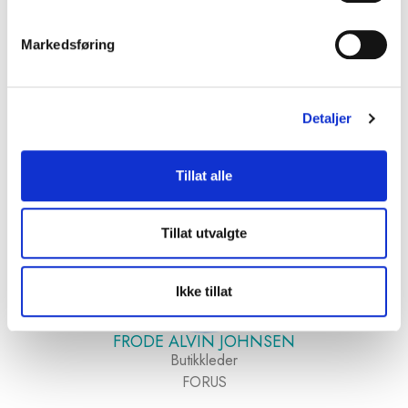
STIAN S. FUGLAS
Store, warehouse and freight manager
Markedsføring
TRONDHEIM
Tlf.
+47 408 82 219
stian@garderobemekka.no
Detaljer
Tillat alle
Tillat utvalgte
Ikke tillat
FRODE ALVIN JOHNSEN
Butikkleder
FORUS