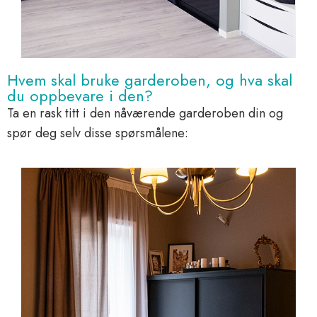
Hvem skal bruke garderoben, og hva skal
du oppbevare i den?
Ta en rask titt i den nåværende garderoben din og
spør deg selv disse spørsmålene: