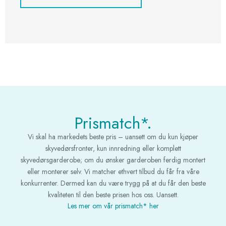
Prismatch*.
Vi skal ha markedets beste pris – uansett om du kun kjøper
skyvedørsfronter, kun innredning eller komplett
skyvedørsgarderobe; om du ønsker garderoben ferdig montert
eller monterer selv. Vi matcher ethvert tilbud du får fra våre
konkurrenter. Dermed kan du være trygg på at du får den beste
kvaliteten til den beste prisen hos oss. Uansett.
Les mer om vår prismatch* her