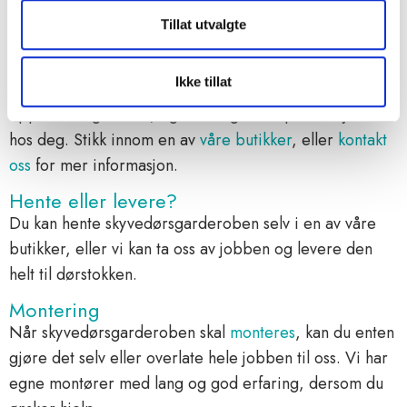
Designhjelp
Tillat utvalgte
Garderobemekka er spesialister på, ja – nettopp
garderobe. Våre erfarne medarbeidere guider deg til
Ikke tillat
smarte og funksjonelle løsninger til dine
oppbevaringsbehov, og et design som passer hjemme
hos deg. Stikk innom en av
våre butikker
, eller
kontakt
oss
for mer informasjon.
Hente eller levere?
Du kan hente skyvedørsgarderoben selv i en av våre
butikker, eller vi kan ta oss av jobben og levere den
helt til dørstokken.
Montering
Når skyvedørsgarderoben skal
monteres
, kan du enten
gjøre det selv eller overlate hele jobben til oss. Vi har
egne montører med lang og god erfaring, dersom du